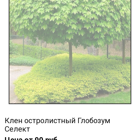
Клен остролистный Глобозум
Селект