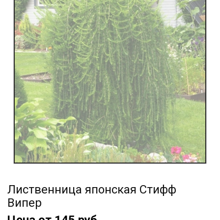
Лиственница японская Стифф
Випер