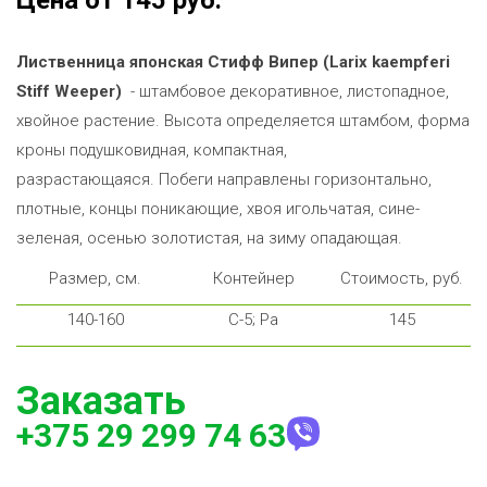
Цена от 145 руб.
Лиственница японская Стифф Випер
(Larix kaempferi
Stiff Weeper)
- штамбовое декоративное, листопадное,
хвойное растение. Высота определяется штамбом, форма
кроны подушковидная, компактная,
разрастающаяся.
Побеги направлены горизонтально,
плотные, концы поникающие, хвоя игольчатая, сине-
зеленая, осенью золотистая, на зиму опадающая.
Размер, см.
Контейнер
Стоимость, руб.
140-160
С-5; Ра
145
Заказать
+375 29 299 74 63